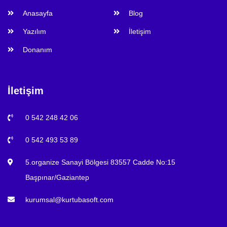
Anasayfa
Blog
Yazılım
İletişim
Donanım
İletişim
0 542 248 42 06
0 542 493 53 89
5.organize Sanayi Bölgesi 83557 Cadde No:15
Başpınar/Gaziantep
kurumsal@kurtubasoft.com