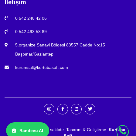
İletişim
0 542 248 42 06
0 542 493 53 89
5.organize Sanayi Bölgesi 83557 Cadde No:15
Başpınar/Gaziantep
kurumsal@kurtubasoft.com
© 2025 Tüm hakları saklıdır. Tasarım & Geliştirme:
Kurtuba
Randevu Al
Soft