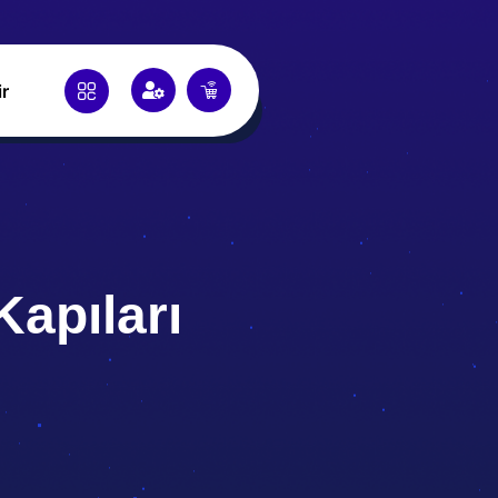
ir
apıları