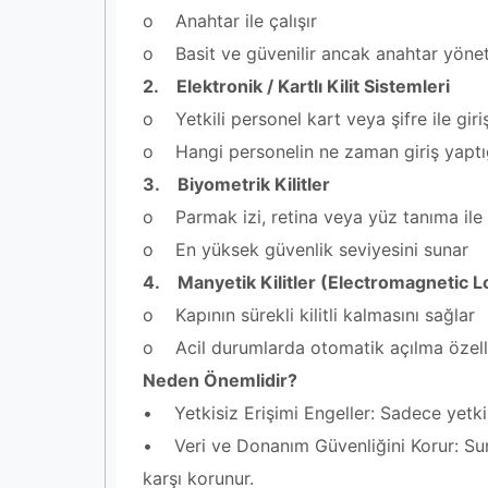
o Anahtar ile çalışır
o Basit ve güvenilir ancak anahtar yönet
2. Elektronik / Kartlı Kilit Sistemleri
o Yetkili personel kart veya şifre ile giri
o Hangi personelin ne zaman giriş yaptığın
3. Biyometrik Kilitler
o Parmak izi, retina veya yüz tanıma ile 
o En yüksek güvenlik seviyesini sunar
4. Manyetik Kilitler (Electromagnetic L
o Kapının sürekli kilitli kalmasını sağlar
o Acil durumlarda otomatik açılma özelliğ
Neden Önemlidir?
• Yetkisiz Erişimi Engeller: Sadece yetkil
• Veri ve Donanım Güvenliğini Korur: Sunu
karşı korunur.