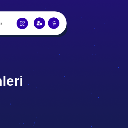
ir
leri