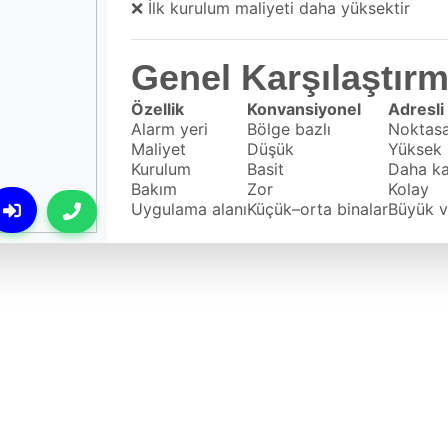
❌ İlk kurulum maliyeti daha yüksektir
Genel Karşılaştır
Özellik
Konvansiyonel
Adresli
Alarm yeri
Bölge bazlı
Noktasa
Maliyet
Düşük
Yüksek
Kurulum
Basit
Daha k
Bakım
Zor
Kolay
Uygulama alanı
Küçük–orta binalar
Büyük v