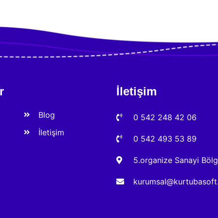
r
İletişim
Blog
0 542 248 42 06
İletişim
0 542 493 53 89
5.organize Sanayi Böl
kurumsal@kurtubasof