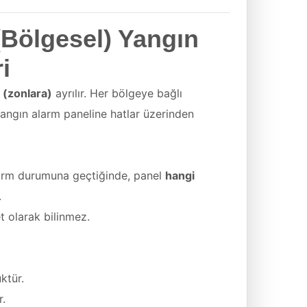
(Bölgesel) Yangın
i
 (zonlara)
ayrılır. Her bölgeye bağlı
yangın alarm paneline hatlar üzerinden
larm durumuna geçtiğinde, panel
hangi
.
t olarak bilinmez.
ktür.
r.