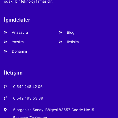
odaklı bir teknoloji firmasıdır.
İçindekiler
Anasayfa
Blog
Yazılım
İletişim
Donanım
İletişim
0 542 248 42 06
0 542 493 53 89
5.organize Sanayi Bölgesi 83557 Cadde No:15
Başpınar/Gaziantep