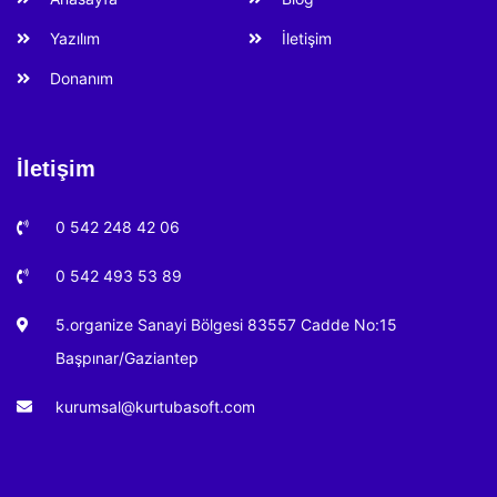
Yazılım
İletişim
Donanım
İletişim
0 542 248 42 06
0 542 493 53 89
5.organize Sanayi Bölgesi 83557 Cadde No:15
Başpınar/Gaziantep
kurumsal@kurtubasoft.com