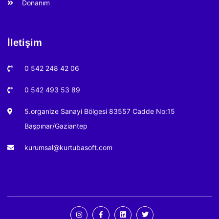
Donanım
İletişim
0 542 248 42 06
0 542 493 53 89
5.organize Sanayi Bölgesi 83557 Cadde No:15
Başpınar/Gaziantep
kurumsal@kurtubasoft.com