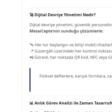
🚀 Dijital Devriye Yönetimi Nedir?
Dijital devriye yönetimi, güvenlik personelin
MesaiCepte’nin sunduğu çözümlerle:
🛰️ Her tur başlangıcı ve bitişi mobil cihazla
📍 Güzergâh üzerindeki her kontrol noktası 
📲 Görevli, her noktada QR kod, NFC veya G
Fiziksel defterlere, karışık formlara, 
📊 Anlık Görev Analizi ile Zaman Tasarruf