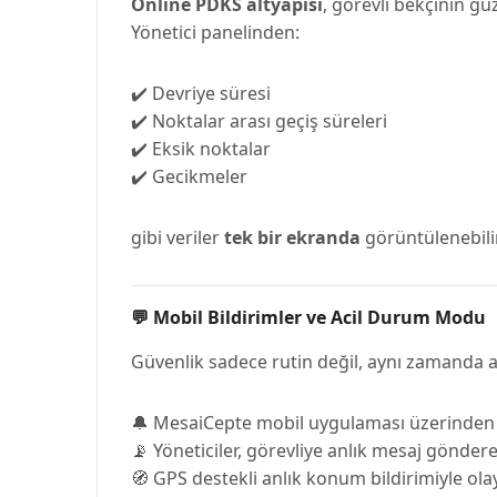
Online PDKS altyapısı
, görevli bekçinin gü
Yönetici panelinden:
✔️ Devriye süresi
✔️ Noktalar arası geçiş süreleri
✔️ Eksik noktalar
✔️ Gecikmeler
gibi veriler
tek bir ekranda
görüntülenebilir
💬 Mobil Bildirimler ve Acil Durum Modu
Güvenlik sadece rutin değil, aynı zamanda ac
🔔 MesaiCepte mobil uygulaması üzerinden gö
📡 Yöneticiler, görevliye anlık mesaj gönder
🧭 GPS destekli anlık konum bildirimiyle olay y