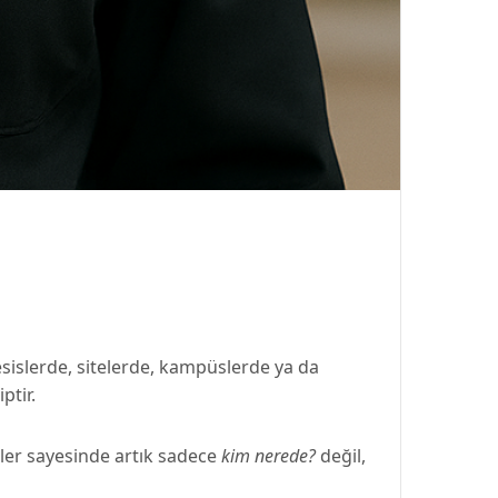
tesislerde, sitelerde, kampüslerde ya da
ptir.
llikler sayesinde artık sadece
kim nerede?
değil,