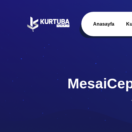
Anasayfa
Ku
MesaiCept