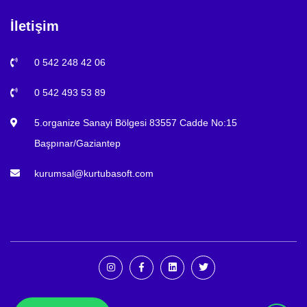
İletişim
0 542 248 42 06
0 542 493 53 89
5.organize Sanayi Bölgesi 83557 Cadde No:15
Başpınar/Gaziantep
kurumsal@kurtubasoft.com