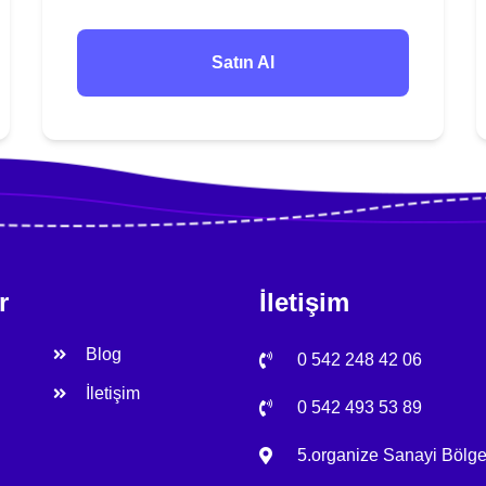
Satın Al
r
İletişim
Blog
0 542 248 42 06
İletişim
0 542 493 53 89
5.organize Sanayi Bölg